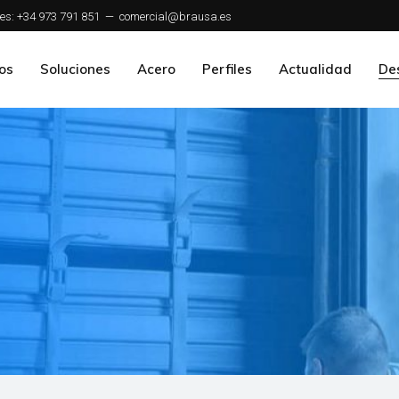
es: +34 973 791 851
—
comercial@brausa.es
os
Soluciones
Acero
Perfiles
Actualidad
De
Gestión Integral
Medios Productivos
Oficina Técnica
Ingeniería