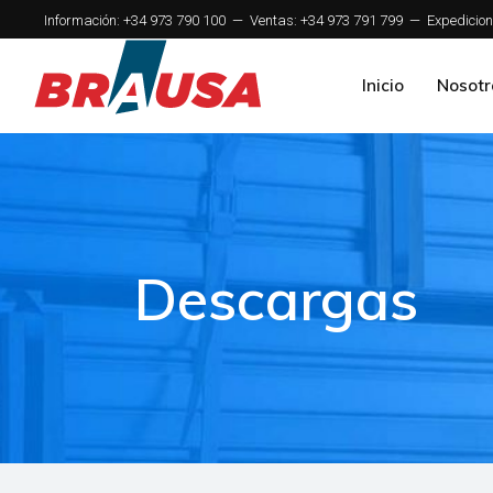
Información: +34 973 790 100
—
Ventas: +34 973 791 799
—
Expedicion
Inicio
Nosotr
Descargas