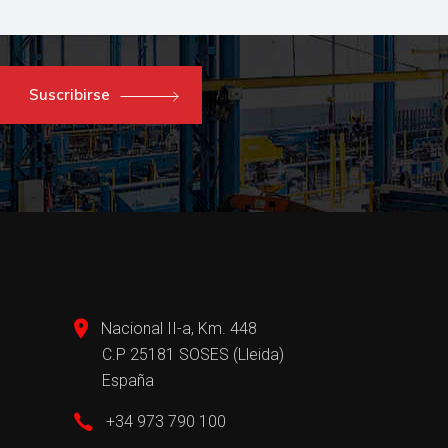
Suscribirse
Nacional II-a, Km. 448
C.P 25181 SOSES (Lleida)
España
+34 973 790 100