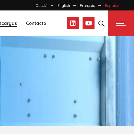
Català
English
Français
Español
scargas
Contacto